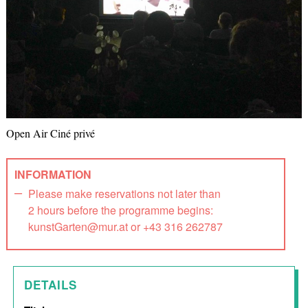
Open Air Ciné privé
INFORMATION
Please make reservations not later than
2 hours before the programme begins:
kunstGarten@mur.at or +43 316 262787
DETAILS