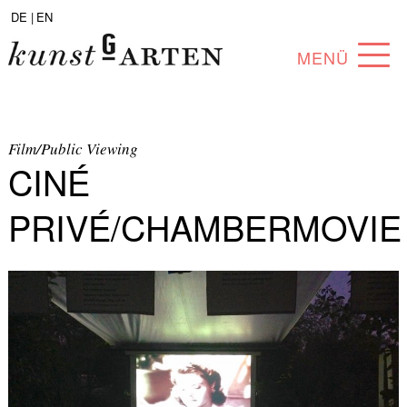
DE |
EN
MENÜ
PROGRAM
ABOUT
Film/Public Viewing
CINÉ
COLLECTION
PRIVÉ/CHAMBERMOVIE
ARTISTS
PARTNERS
ANGEBOTE