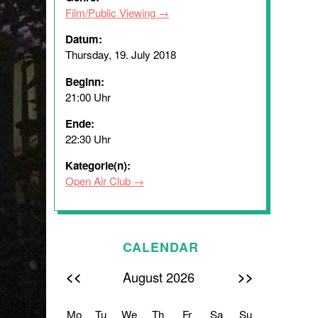
Film/Public Viewing
Datum:
Thursday, 19. July 2018
Beginn:
21:00 Uhr
Ende:
22:30 Uhr
Kategorie(n):
Open Air Club
CALENDAR
<<
>>
August 2026
Mo
Tu
We
Th
Fr
Sa
Su