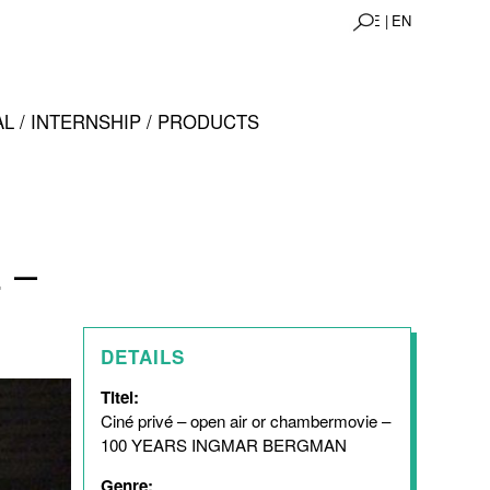
DE |
EN
L / INTERNSHIP / PRODUCTS
 –
DETAILS
Titel:
Ciné privé – open air or chambermovie –
100 YEARS INGMAR BERGMAN
Genre: