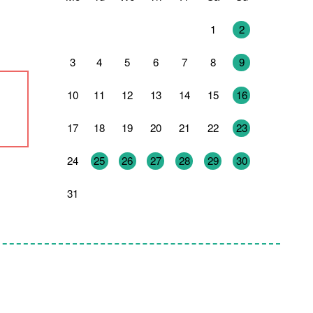
27
28
29
30
31
1
2
3
4
5
6
7
8
9
10
11
12
13
14
15
16
17
18
19
20
21
22
23
24
25
26
27
28
29
30
31
1
2
3
4
5
6