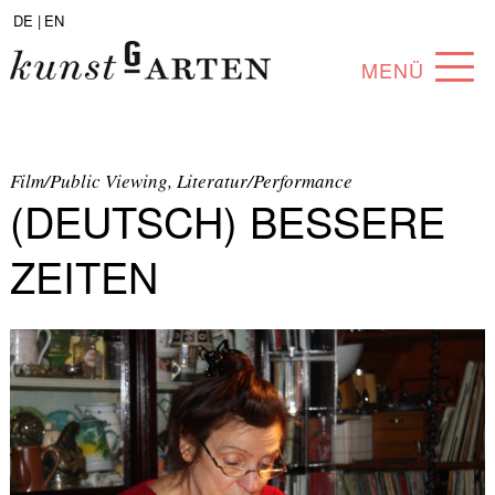
DE |
EN
MENÜ
PROGRAM
ABOUT
Film/Public Viewing, Literatur/Performance
(DEUTSCH) BESSERE
COLLECTION
ZEITEN
ARTISTS
PARTNERS
ANGEBOTE