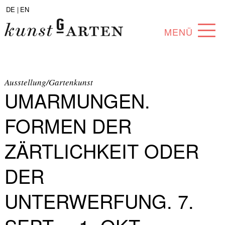
DE |
EN
MENÜ
PROGRAMM
ABOUT
Ausstellung/Gartenkunst
UMARMUNGEN.
SAMMLUNG
FORMEN DER
KÜNSTLER*INNEN
ZÄRTLICHKEIT ODER
PARTNER*INNEN
DER
ANGEBOTE
UNTERWERFUNG. 7.