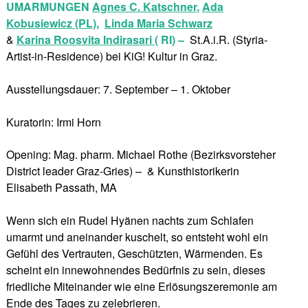
UMARMUNGEN
Agnes C. Katschner
,
Ada
Kobusiewicz (PL)
,
Linda Maria Schwarz
&
Karina Roosvita Indirasari (
RI) –
St.A.i.R. (Styria-
Artist-in-Residence) bei KiG! Kultur in Graz.
Ausstellungsdauer: 7. September – 1. Oktober
Kuratorin: Irmi Horn
Opening: Mag. pharm. Michael Rothe (Bezirksvorsteher
District leader Graz-Gries) – & Kunsthistorikerin
Elisabeth Passath, MA
Wenn sich ein Rudel Hyänen nachts zum Schlafen
umarmt und aneinander kuschelt, so entsteht wohl ein
Gefühl des Vertrauten, Geschützten, Wärmenden. Es
scheint ein innewohnendes Bedürfnis zu sein, dieses
friedliche Miteinander wie eine Erlösungszeremonie am
Ende des Tages zu zelebrieren.