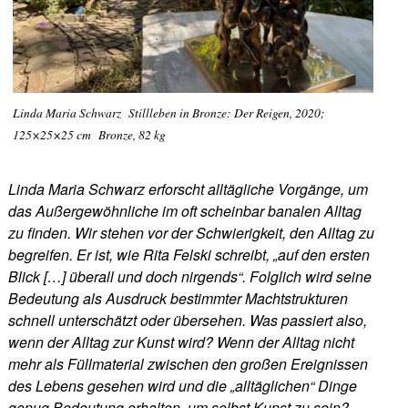
Linda Maria Schwarz Stillleben in Bronze: Der Reigen, 2020;
125×25×25 cm Bronze, 82 kg
Linda Maria Schwarz erforscht alltägliche Vorgänge, um
das Außergewöhnliche im oft scheinbar banalen Alltag
zu finden. Wir stehen vor der Schwierigkeit, den Alltag zu
begreifen. Er ist, wie Rita Felski schreibt, „auf den ersten
Blick […] überall und doch nirgends“. Folglich wird seine
Bedeutung als Ausdruck bestimmter Machtstrukturen
schnell unterschätzt oder übersehen. Was passiert also,
wenn der Alltag zur Kunst wird? Wenn der Alltag nicht
mehr als Füllmaterial zwischen den großen Ereignissen
des Lebens gesehen wird und die „alltäglichen“ Dinge
genug Bedeutung erhalten, um selbst Kunst zu sein?