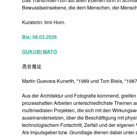
Das Transmitter-Tum auf allen Ebenen führt in Schr
Bewusstseinsebene, die dem Menschen, der Mensch
Kuratorin: Irmi Horn.
Bis: 08.03.2026
GUKUBI MATO
愚首魔徒
Martin Guevara-Kunerth, *1989 und Tom Biela, *1987 
Aus der Architektur und Fotografie kommend, greifen 
prozesshaften Arbeiten unterschiedlichste Themen au
multimedialen Projekten, die sich mit den Wirkung
auseinandersetzen, über die Beschäftigung mit phy
technologischem Fortschritt, Zerfall und der eigenen
Als Impulsgeber bzw. Grundlage dienen dabei unte