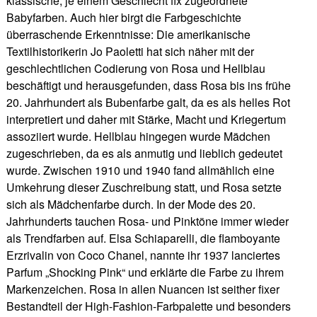
klassische, je einem Geschlecht fix zugeordnete
Babyfarben. Auch hier birgt die Farbgeschichte
überraschende Erkenntnisse: Die amerikanische
Textilhistorikerin Jo Paoletti hat sich näher mit der
geschlechtlichen Codierung von Rosa und Hellblau
beschäftigt und herausgefunden, dass Rosa bis ins frühe
20. Jahrhundert als Bubenfarbe galt, da es als helles Rot
interpretiert und daher mit Stärke, Macht und Kriegertum
assoziiert wurde. Hellblau hingegen wurde Mädchen
zugeschrieben, da es als anmutig und lieblich gedeutet
wurde. Zwischen 1910 und 1940 fand allmählich eine
Umkehrung dieser Zuschreibung statt, und Rosa setzte
sich als Mädchenfarbe durch. In der Mode des 20.
Jahrhunderts tauchen Rosa- und Pinktöne immer wieder
als Trendfarben auf. Elsa Schiaparelli, die flamboyante
Erzrivalin von Coco Chanel, nannte ihr 1937 lanciertes
Parfum „Shocking Pink“ und erklärte die Farbe zu ihrem
Markenzeichen. Rosa in allen Nuancen ist seither fixer
Bestandteil der High-Fashion-Farbpalette und besonders