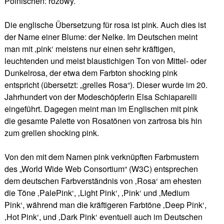
Polnischen: różowy.
Die englische Übersetzung für rosa ist pink. Auch dies ist
der Name einer Blume: der Nelke. Im Deutschen meint
man mit ‚pink‘ meistens nur einen sehr kräftigen,
leuchtenden und meist blaustichigen Ton von Mittel- oder
Dunkelrosa, der etwa dem Farbton shocking pink
entspricht (übersetzt: „grelles Rosa“). Dieser wurde im 20.
Jahrhundert von der Modeschöpferin Elsa Schiaparelli
eingeführt. Dagegen meint man im Englischen mit pink
die gesamte Palette von Rosatönen von zartrosa bis hin
zum grellen shocking pink.
Von den mit dem Namen pink verknüpften Farbmustern
des „World Wide Web Consortium“ (W3C) entsprechen
dem deutschen Farbverständnis von ‚Rosa‘ am ehesten
die Töne ‚PalePink‘, ‚Light Pink‘, ‚Pink‘ und ‚Medium
Pink‘, während man die kräftigeren Farbtöne ‚Deep Pink‘,
‚Hot Pink‘, und ‚Dark Pink‘ eventuell auch im Deutschen