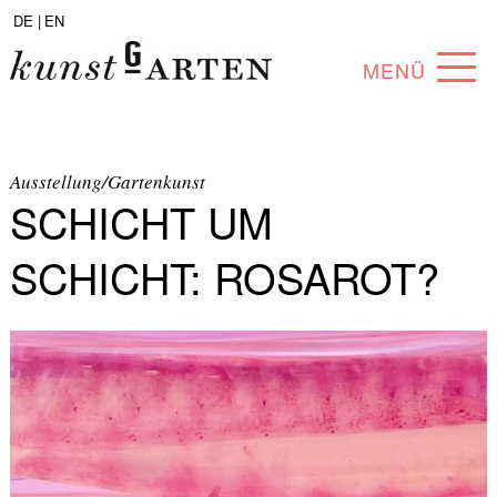
DE |
EN
MENÜ
PROGRAMM
ABOUT
Ausstellung/Gartenkunst
SCHICHT UM
SAMMLUNG
SCHICHT: ROSAROT?
KÜNSTLER*INNEN
PARTNER*INNEN
ANGEBOTE