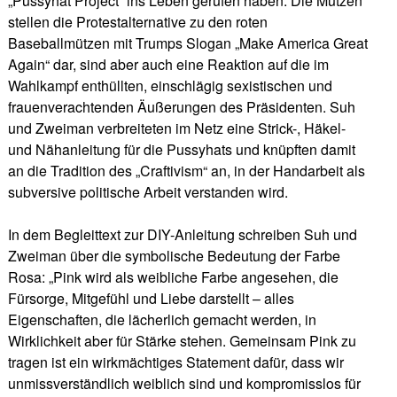
„Pussyhat Project“ ins Leben gerufen haben. Die Mützen
stellen die Protestalternative zu den roten
Baseballmützen mit Trumps Slogan „Make America Great
Again“ dar, sind aber auch eine Reaktion auf die im
Wahlkampf enthüllten, einschlägig sexistischen und
frauenverachtenden Äußerungen des Präsidenten. Suh
und Zweiman verbreiteten im Netz eine Strick-, Häkel-
und Nähanleitung für die Pussyhats und knüpften damit
an die Tradition des „Craftivism“ an, in der Handarbeit als
subversive politische Arbeit verstanden wird.
In dem Begleittext zur DIY-Anleitung schreiben Suh und
Zweiman über die symbolische Bedeutung der Farbe
Rosa: „Pink wird als weibliche Farbe angesehen, die
Fürsorge, Mitgefühl und Liebe darstellt – alles
Eigenschaften, die lächerlich gemacht werden, in
Wirklichkeit aber für Stärke stehen. Gemeinsam Pink zu
tragen ist ein wirkmächtiges Statement dafür, dass wir
unmissverständlich weiblich sind und kompromisslos für