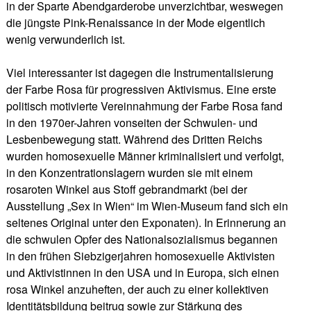
in der Sparte Abendgarderobe unverzichtbar, weswegen
die jüngste Pink-Renaissance in der Mode eigentlich
wenig verwunderlich ist.
Viel interessanter ist dagegen die Instrumentalisierung
der Farbe Rosa für progressiven Aktivismus. Eine erste
politisch motivierte Vereinnahmung der Farbe Rosa fand
in den 1970er-Jahren vonseiten der Schwulen- und
Lesbenbewegung statt. Während des Dritten Reichs
wurden homosexuelle Männer kriminalisiert und verfolgt,
in den Konzentrationslagern wurden sie mit einem
rosaroten Winkel aus Stoff gebrandmarkt (bei der
Ausstellung „Sex in Wien“ im Wien-Museum fand sich ein
seltenes Original unter den Exponaten). In Erinnerung an
die schwulen Opfer des Nationalsozialismus begannen
in den frühen Siebzigerjahren homosexuelle Aktivisten
und Aktivistinnen in den USA und in Europa, sich einen
rosa Winkel anzuheften, der auch zu einer kollektiven
Identitätsbildung beitrug sowie zur Stärkung des