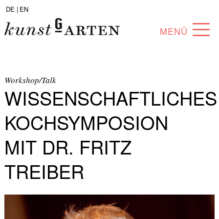
DE |
EN
MENÜ
PROGRAMM
ABOUT
Workshop/Talk
WISSENSCHAFTLICHES
SAMMLUNG
KOCHSYMPOSION
KÜNSTLER*INNEN
MIT DR. FRITZ
PARTNER*INNEN
TREIBER
ANGEBOTE