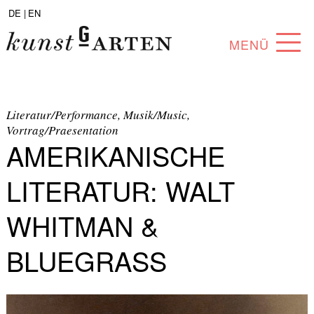
DE |
EN
MENÜ
PROGRAMM
ABOUT
Literatur/Performance, Musik/Music,
Vortrag/Praesentation
AMERIKANISCHE
SAMMLUNG
KÜNSTLER*INNEN
LITERATUR: WALT
PARTNER*INNEN
WHITMAN &
ANGEBOTE
BLUEGRASS