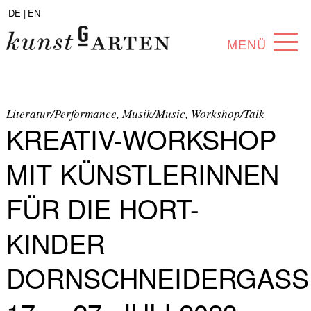
DE |
EN
MENÜ
PROGRAMM
ABOUT
Literatur/Performance, Musik/Music, Workshop/Talk
KREATIV-WORKSHOP
SAMMLUNG
MIT KÜNSTLERINNEN
KÜNSTLER*INNEN
FÜR DIE HORT-
PARTNER*INNEN
KINDER
ANGEBOTE
DORNSCHNEIDERGASS