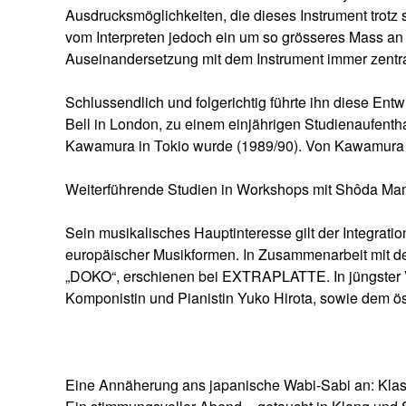
Ausdrucksmöglichkeiten, die dieses Instrument trotz 
vom Interpreten jedoch ein um so grösseres Mass a
Auseinandersetzung mit dem Instrument immer zentr
Schlussendlich und folgerichtig führte ihn diese En
Bell in London, zu einem einjährigen Studienaufenth
Kawamura in Tokio wurde (1989/90). Von Kawamura T
Weiterführende Studien in Workshops mit Shôda Mam
Sein musikalisches Hauptinteresse gilt der Integratio
europäischer Musikformen. In Zusammenarbeit mit de
„DOKO“, erschienen bei EXTRAPLATTE. In jüngster V
Komponistin und Pianistin Yuko Hirota, sowie dem ö
Eine Annäherung ans japanische Wabi-Sabi an: Klassi