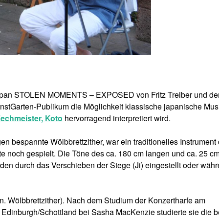
Japan STOLEN MOMENTS – EXPOSED von Fritz Treiber und de
unstGarten-Publikum die Möglichkeit klassische japanische Mus
Zechmeister, Koto
hervorragend interpretiert wird.
en bespannte Wölbbrettzither, war ein traditionelles Instrument 
e noch gespielt. Die Töne des ca. 180 cm langen und ca. 25 c
den durch das Verschieben der Stege (Ji) eingestellt oder wäh
n. Wölbbrettzither). Nach dem Studium der Konzertharfe am
 Edinburgh/Schottland bei Sasha MacKenzie studierte sie die b