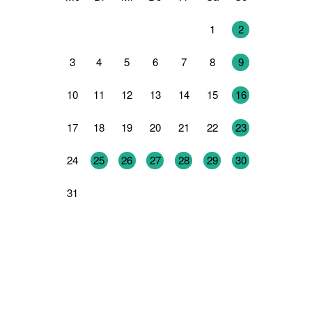
27
28
29
30
31
1
2
3
4
5
6
7
8
9
10
11
12
13
14
15
16
17
18
19
20
21
22
23
24
25
26
27
28
29
30
31
1
2
3
4
5
6