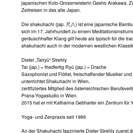
japanischen Koto-Grossmeisterin Gasho Arakawa. Zah
Zeitreisen in das alte Japan.
Die shakuhachi (jap. 尺八) ist eine japanische Bambus
sich im 17. Jahrhundert zu einem Meditationsinstrum
geräuschhafter Klang gilt heute als typisch für die t
shakuhachi auch in der modernen westlichen Klassik 
Dieter „Tairyû“ Strehly
Tai (jap.) = friedfertig Ryû (jap.) = Drache
Saxophonist und Flötist, freischaffender Musiker und
unterrichtet Shakuhachi in Wien,
zertifiziertes Mitglied des österreichischen Berufsv
Prana-Yogastudio in Wien.
2015 hat er mit Katharina Gebharter ein Zentrum für
Yoga- und Zenpraxis seit 1989
An der Shakuhachi faszinierte Dieter Strehly zuerst