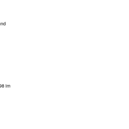
und
998 im