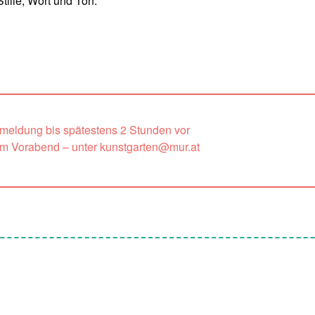
tille, Wort und Ton.
nmeldung bis spätestens 2 Stunden vor
um Vorabend – unter kunstgarten@mur.at