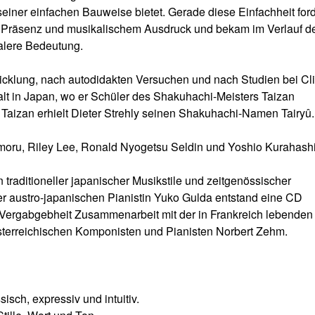
seiner einfachen Bauweise bietet. Gerade diese Einfachheit ford
n Präsenz und musikalischem Ausdruck und bekam im Verlauf d
alere Bedeutung.
twicklung, nach autodidakten Versuchen und nach Studien bei Cl
alt in Japan, wo er Schüler des Shakuhachi-Meisters Taizan
aizan erhielt Dieter Strehly seinen Shakuhachi-Namen Tairyû.
oru, Riley Lee, Ronald Nyogetsu Seldin und Yoshio Kurahashi
n traditioneller japanischer Musikstile und zeitgenössischer
r austro-japanischen Pianistin Yuko Gulda entstand eine CD
ergabgebheit Zusammenarbeit mit der in Frankreich lebenden
sterreichischen Komponisten und Pianisten Norbert Zehm.
sch, expressiv und intuitiv.