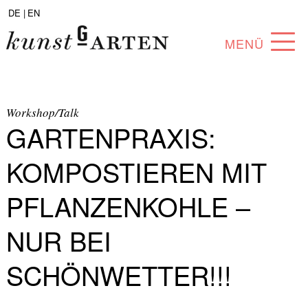
DE |
EN
MENÜ
PROGRAMM
ABOUT
Workshop/Talk
GARTENPRAXIS:
SAMMLUNG
KOMPOSTIEREN MIT
KÜNSTLER*INNEN
PFLANZENKOHLE –
PARTNER*INNEN
NUR BEI
ANGEBOTE
SCHÖNWETTER!!!