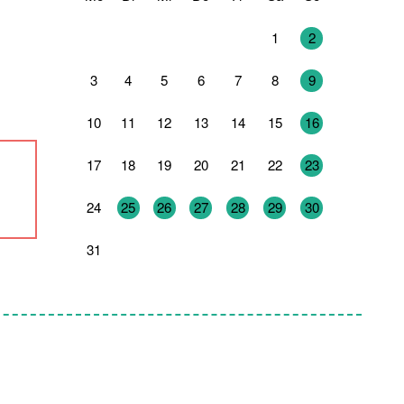
27
28
29
30
31
1
2
3
4
5
6
7
8
9
10
11
12
13
14
15
16
17
18
19
20
21
22
23
24
25
26
27
28
29
30
31
1
2
3
4
5
6