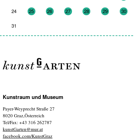
24
25
26
27
28
29
30
31
1
2
3
4
5
6
Kunstraum und Museum
Payer-Weyprecht Straße 27
8020 Graz,Österreich
Tel/Fax: +43 316 262787
kunstGarten@mur.at
facebook.com/KunstGraz