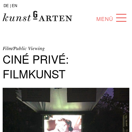
DE |
EN
MENÜ
PROGRAMM
ABOUT
Film/Public Viewing
CINÉ PRIVÉ:
SAMMLUNG
FILMKUNST
KÜNSTLER*INNEN
PARTNER*INNEN
ANGEBOTE