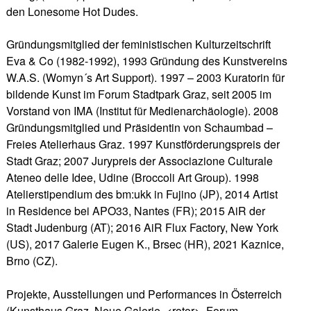
den Lonesome Hot Dudes.
Gründungsmitglied der feministischen Kulturzeitschrift
Eva & Co (1982-1992), 1993 Gründung des Kunstvereins
W.A.S. (Womyn´s Art Support). 1997 – 2003 Kuratorin für
bildende Kunst im Forum Stadtpark Graz, seit 2005 im
Vorstand von IMA (Institut für Medienarchäologie). 2008
Gründungsmitglied und Präsidentin von Schaumbad –
Freies Atelierhaus Graz. 1997 Kunstförderungspreis der
Stadt Graz; 2007 Jurypreis der Associazione Culturale
Ateneo delle Idee, Udine (Broccoli Art Group). 1998
Atelierstipendium des bm:ukk in Fujino (JP), 2014 Artist
in Residence bei APO33, Nantes (FR); 2015 AiR der
Stadt Judenburg (AT); 2016 AiR Flux Factory, New York
(US), 2017 Galerie Eugen K., Brsec (HR), 2021 Kaznice,
Brno (CZ).
Projekte, Ausstellungen und Performances in Österreich
(Kunsthaus Graz, Neue Galerie, <rotor>, Forum