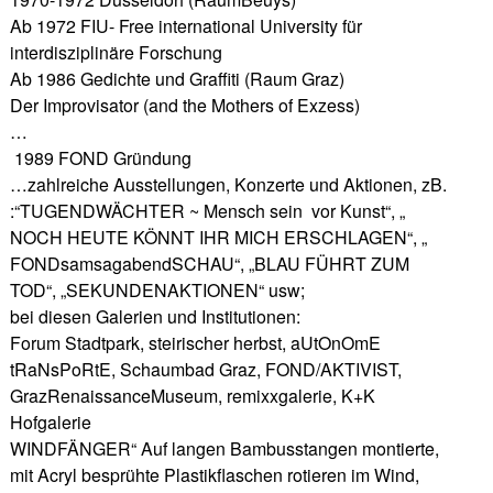
Ab 1972 FIU- Free international University für
interdisziplinäre Forschung
Ab 1986 Gedichte und Graffiti (Raum Graz)
Der Improvisator (and the Mothers of Exzess)
…
1989 FOND Gründung
…zahlreiche Ausstellungen, Konzerte und Aktionen, zB.
:“TUGENDWÄCHTER ~ Mensch sein vor Kunst“, „
NOCH HEUTE KÖNNT IHR MICH ERSCHLAGEN“, „
FONDsamsagabendSCHAU“, „BLAU FÜHRT ZUM
TOD“, „SEKUNDENAKTIONEN“ usw;
bei diesen Galerien und Institutionen:
Forum Stadtpark, steirischer herbst, aUtOnOmE
tRaNsPoRtE, Schaumbad Graz, FOND/AKTIVIST,
GrazRenaissanceMuseum, remixxgalerie, K+K
Hofgalerie
WINDFÄNGER“ Auf langen Bambusstangen montierte,
mit Acryl besprühte Plastikflaschen rotieren im Wind,