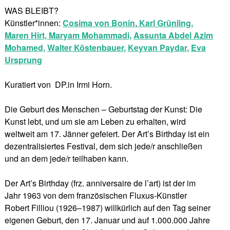
WAS BLEIBT?
Künstler*innen:
Cosima von Bonin
,
Karl Grünling
,
Maren Hirt,
Maryam Mohammadi,
Assunta Abdel Azim
Mohamed,
Walter Köstenbauer
,
Keyvan Paydar
,
Eva
Ursprung
Kuratiert von DP.in Irmi Horn.
Die Geburt des Menschen – Geburtstag der Kunst: Die
Kunst lebt, und um sie am Leben zu erhalten, wird
weltweit am 17. Jänner gefeiert. Der Art’s Birthday ist ein
dezentralisiertes Festival, dem sich jede/r anschließen
und an dem jede/r teilhaben kann.
Der Art’s Birthday (frz. anniversaire de l’art) ist der im
Jahr 1963 von dem französischen Fluxus-Künstler
Robert Filliou (1926–1987) willkürlich auf den Tag seiner
eigenen Geburt, den 17. Januar und auf 1.000.000 Jahre