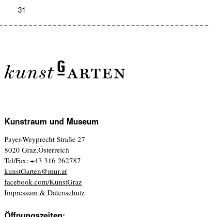
31
1
2
3
4
5
6
Kunstraum und Museum
Payer-Weyprecht Straße 27
8020 Graz,Österreich
Tel/Fax: +43 316 262787
kunstGarten@mur.at
facebook.com/KunstGraz
Impressum & Datenschutz
Öffnungszeiten: