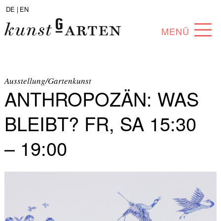
DE |
EN
MENÜ
PROGRAMM
ABOUT
Ausstellung/Gartenkunst
ANTHROPOZÄN: WAS
SAMMLUNG
BLEIBT? FR, SA 15:30
KÜNSTLER*INNEN
– 19:00
PARTNER*INNEN
ANGEBOTE