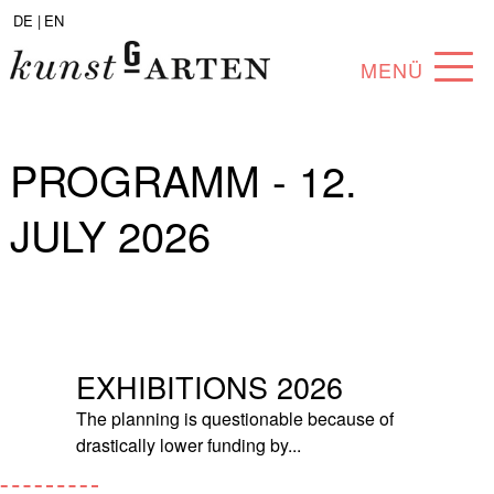
DE |
EN
MENÜ
PROGRAM
PROGRAMM - 12.
ABOUT
JULY 2026
COLLECTION
ARTISTS
PARTNERS
EXHIBITIONS 2026
ANGEBOTE
The planning is questionable because of
drastically lower funding by...