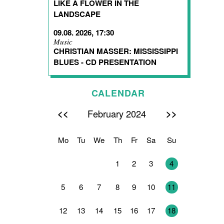
LIKE A FLOWER IN THE
LANDSCAPE
09.08. 2026, 17:30
Music
CHRISTIAN MASSER: MISSISSIPPI
BLUES - CD PRESENTATION
CALENDAR
<<
>>
February 2024
Mo
Tu
We
Th
Fr
Sa
Su
29
30
31
1
2
3
4
5
6
7
8
9
10
11
12
13
14
15
16
17
18