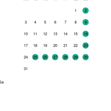
27
28
29
30
31
1
2
3
4
5
6
7
8
9
10
11
12
13
14
15
16
17
18
19
20
21
22
23
24
25
26
27
28
29
30
31
1
2
3
4
5
6
 Sa