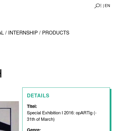
DE |
EN
L / INTERNSHIP / PRODUCTS
H
DETAILS
Titel:
Special Exhibition I 2016: opARTig (-
31th of March)
Genre: