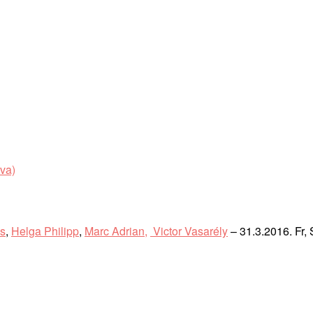
os
,
Helga Philipp
,
Marc Adrian,
Victor Vasarély
– 31.3.2016. Fr,