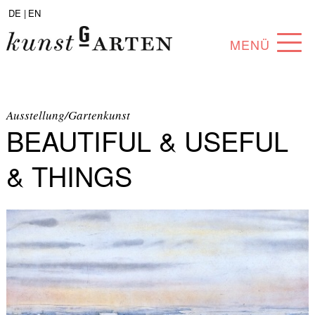
DE |
EN
MENÜ
PROGRAM
ABOUT
Ausstellung/Gartenkunst
BEAUTIFUL & USEFUL
COLLECTION
& THINGS
ARTISTS
PARTNERS
ANGEBOTE