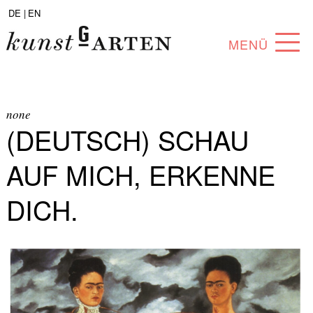
DE |
EN
MENÜ
PROGRAM
ABOUT
none
(DEUTSCH) SCHAU
COLLECTION
AUF MICH, ERKENNE
ARTISTS
DICH.
PARTNERS
ANGEBOTE