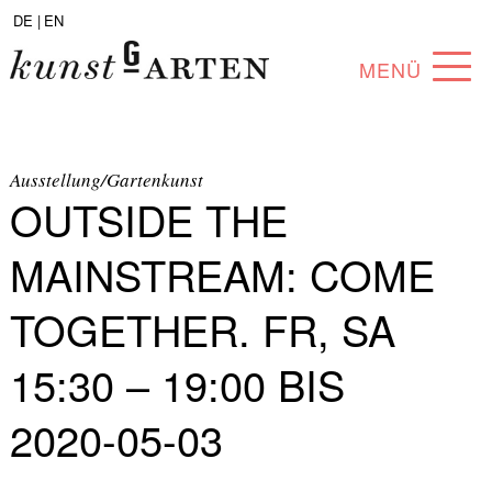
DE |
EN
MENÜ
PROGRAM
ABOUT
Ausstellung/Gartenkunst
OUTSIDE THE
COLLECTION
MAINSTREAM: COME
ARTISTS
TOGETHER. FR, SA
PARTNERS
15:30 – 19:00 BIS
ANGEBOTE
2020-05-03