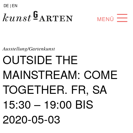
DE |
EN
MENÜ
PROGRAM
ABOUT
Ausstellung/Gartenkunst
OUTSIDE THE
COLLECTION
MAINSTREAM: COME
ARTISTS
TOGETHER. FR, SA
PARTNERS
15:30 – 19:00 BIS
ANGEBOTE
2020-05-03