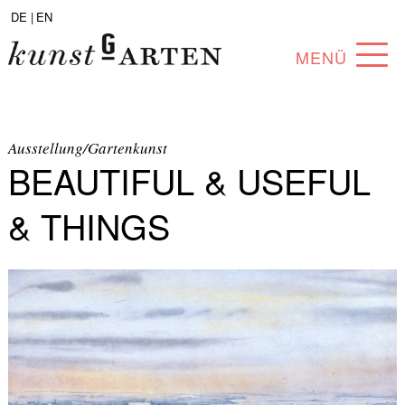
DE |
EN
MENÜ
PROGRAM
ABOUT
Ausstellung/Gartenkunst
BEAUTIFUL & USEFUL
COLLECTION
& THINGS
ARTISTS
PARTNERS
ANGEBOTE