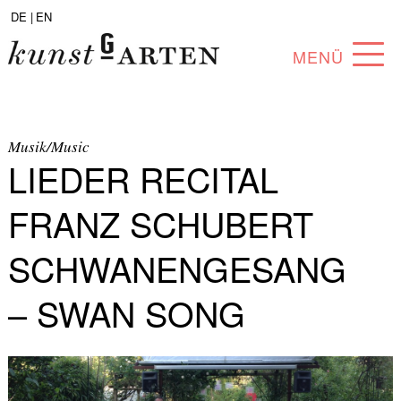
DE |
EN
MENÜ
PROGRAM
ABOUT
Musik/Music
LIEDER RECITAL
COLLECTION
FRANZ SCHUBERT
ARTISTS
SCHWANENGESANG
PARTNERS
– SWAN SONG
ANGEBOTE