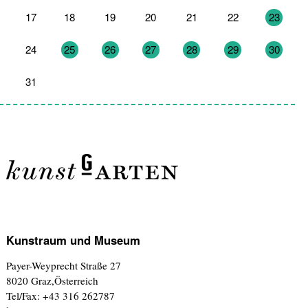
17
18
19
20
21
22
23
24
25
26
27
28
29
30
31
1
2
3
4
5
6
Kunstraum und Museum
Payer-Weyprecht Straße 27
8020 Graz,Österreich
Tel/Fax: +43 316 262787