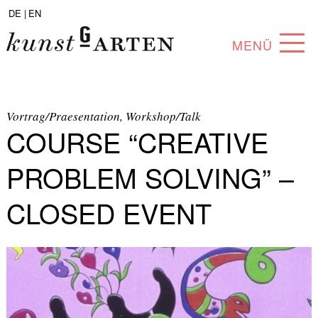
DE |
EN
MENÜ
PROGRAM
ABOUT
Vortrag/Praesentation, Workshop/Talk
COURSE “CREATIVE
COLLECTION
PROBLEM SOLVING” –
ARTISTS
CLOSED EVENT
PARTNERS
ANGEBOTE