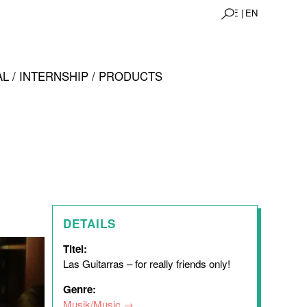
DE |
EN
L / INTERNSHIP / PRODUCTS
DETAILS
Titel:
Las Guitarras – for really friends only!
Genre:
Musik/Music