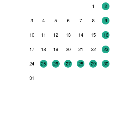
27
28
29
30
31
1
2
3
4
5
6
7
8
9
10
11
12
13
14
15
16
17
18
19
20
21
22
23
24
25
26
27
28
29
30
31
1
2
3
4
5
6