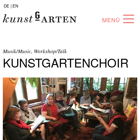
DE |
EN
MENÜ
PROGRAM
ABOUT
Musik/Music, Workshop/Talk
KUNSTGARTENCHOIR
COLLECTION
ARTISTS
PARTNERS
ANGEBOTE