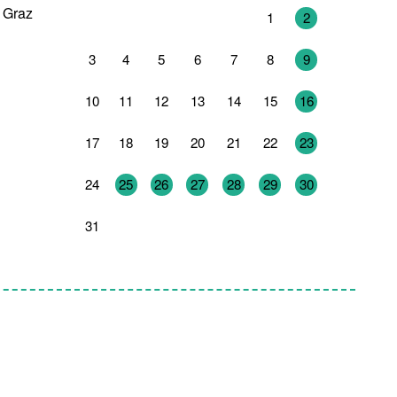
 Graz
27
28
29
30
31
1
2
3
4
5
6
7
8
9
10
11
12
13
14
15
16
17
18
19
20
21
22
23
24
25
26
27
28
29
30
31
1
2
3
4
5
6