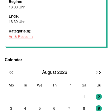
Beginn:
18:00 Uhr
Ende:
18:30 Uhr
Kategorie(n):
Art & Roses
Calendar
<<
>>
August 2026
Mo
Tu
We
Th
Fr
Sa
Su
27
28
29
30
31
1
2
3
4
5
6
7
8
9