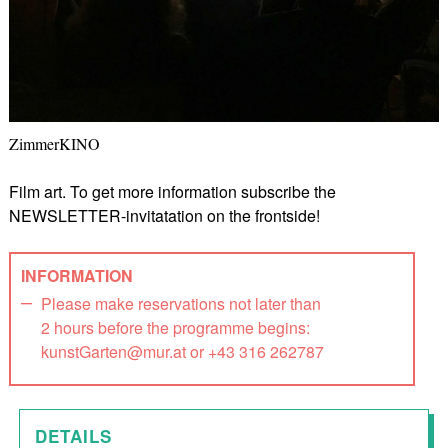
ZimmerKINO
Film art. To get more information subscribe the
NEWSLETTER-invitatation on the frontside!
INFORMATION
Please make reservations not later than
2 hours before the programme begins:
kunstGarten@mur.at or +43 316 262787
DETAILS