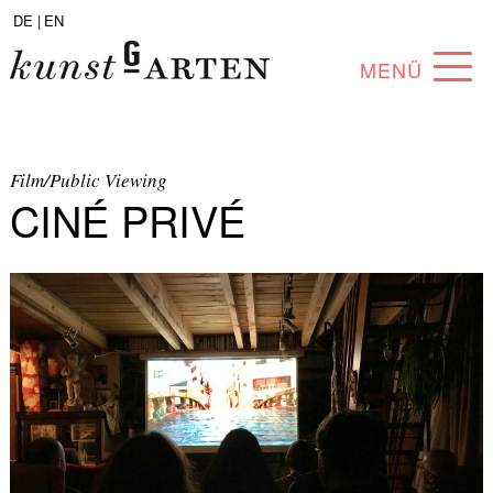
DE |
EN
MENÜ
PROGRAM
ABOUT
Film/Public Viewing
CINÉ PRIVÉ
COLLECTION
ARTISTS
PARTNERS
ANGEBOTE