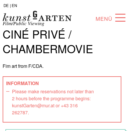
DE |
EN
MENÜ
Film/Public Viewing
CINÉ PRIVÉ /
PROGRAM
CHAMBERMOVIE
ABOUT
COLLECTION
Fim art from F/CDA.
ARTISTS
INFORMATION
PARTNERS
Please make reservations not later than
2 hours before the programme begins:
ANGEBOTE
kunstGarten@mur.at or +43 316
262787.