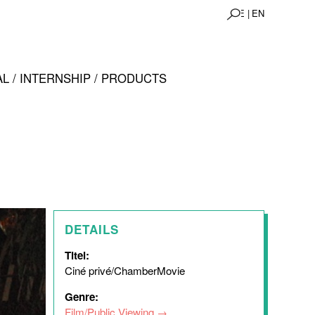
DE |
EN
L / INTERNSHIP / PRODUCTS
DETAILS
Titel:
Ciné privé/ChamberMovie
Genre:
Film/Public Viewing