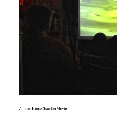
ZimmerKino/ChamberMovie