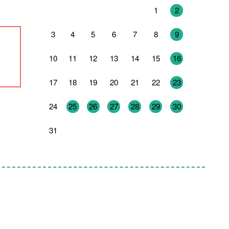
27
28
29
30
31
1
2
3
4
5
6
7
8
9
10
11
12
13
14
15
16
17
18
19
20
21
22
23
24
25
26
27
28
29
30
31
1
2
3
4
5
6