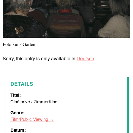
Foto kunstGarten
Sorry, this entry is only available in
Deutsch
.
DETAILS
Titel:
Ciné privé / ZimmerKino
Genre:
Film/Public Viewing
Datum: