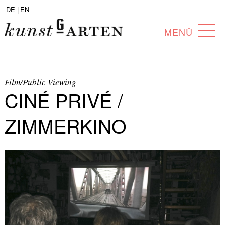
DE |
EN
MENÜ
PROGRAM
ABOUT
Film/Public Viewing
CINÉ PRIVÉ /
COLLECTION
ZIMMERKINO
ARTISTS
PARTNERS
ANGEBOTE