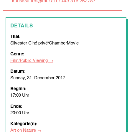
kunstGarten@mur.at or +43 316 262787
DETAILS
Titel:
Silvester Ciné privé/ChamberMovie
Genre:
Film/Public Viewing
Datum:
Sunday, 31. December 2017
Beginn:
17:00 Uhr
Ende:
20:00 Uhr
Kategorie(n):
Art on Nature