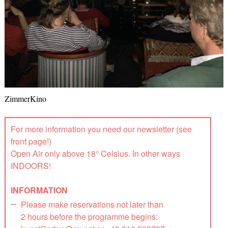
ZimmerKino
For more information you need our newsletter (see
front page!)
Open Air only above 18° Celsius. In other ways
INDOORS!
INFORMATION
Please make reservations not later than
2 hours before the programme begins: