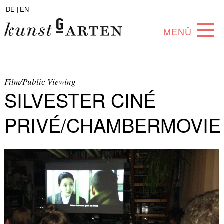
DE |
EN
MENÜ
PROGRAM
ABOUT
Film/Public Viewing
SILVESTER CINÉ
COLLECTION
PRIVÉ/CHAMBERMOVIE
ARTISTS
PARTNERS
ANGEBOTE