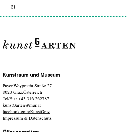
31
1
2
3
4
5
6
Kunstraum und Museum
Payer-Weyprecht Straße 27
8020 Graz,Österreich
Tel/Fax: +43 316 262787
kunstGarten@mur.at
facebook.com/KunstGraz
Impressum & Datenschutz
Öffnungszeiten: