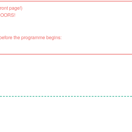
ront page!)
NDOORS!
 before the programme begins: