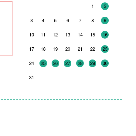
27
28
29
30
31
1
2
3
4
5
6
7
8
9
10
11
12
13
14
15
16
17
18
19
20
21
22
23
24
25
26
27
28
29
30
31
1
2
3
4
5
6