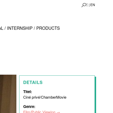
DE |
EN
L / INTERNSHIP / PRODUCTS
DETAILS
Titel:
Ciné privé/ChamberMovie
Genre:
Film/Public Viewing