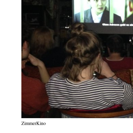
ZimmerKino