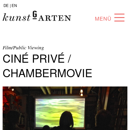
DE |
EN
MENÜ
PROGRAM
ABOUT
Film/Public Viewing
CINÉ PRIVÉ /
COLLECTION
CHAMBERMOVIE
ARTISTS
PARTNERS
ANGEBOTE