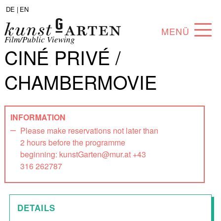
DE |
EN
MENÜ
Film/Public Viewing
CINÉ PRIVÉ /
PROGRAM
CHAMBERMOVIE
ABOUT
COLLECTION
INFORMATION
ARTISTS
Please make reservations not later than
2 hours before the programme
PARTNERS
beginning: kunstGarten@mur.at +43
316 262787
ANGEBOTE
DETAILS