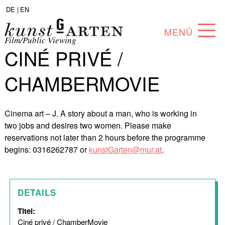
DE |
EN
MENÜ
Film/Public Viewing
CINÉ PRIVÉ /
PROGRAM
CHAMBERMOVIE
ABOUT
COLLECTION
Cinema art – J. A story about a man, who is working in
two jobs and desires two women. Please make
ARTISTS
reservations not later than 2 hours before the programme
begins: 0316262787 or
kunstGarten@mur.at
.
PARTNERS
ANGEBOTE
DETAILS
Titel:
Ciné privé / ChamberMovie