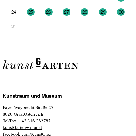
24
25
26
27
28
29
30
31
1
2
3
4
5
6
Kunstraum und Museum
Payer-Weyprecht Straße 27
8020 Graz,Österreich
Tel/Fax: +43 316 262787
kunstGarten@mur.at
facebook.com/KunstGraz