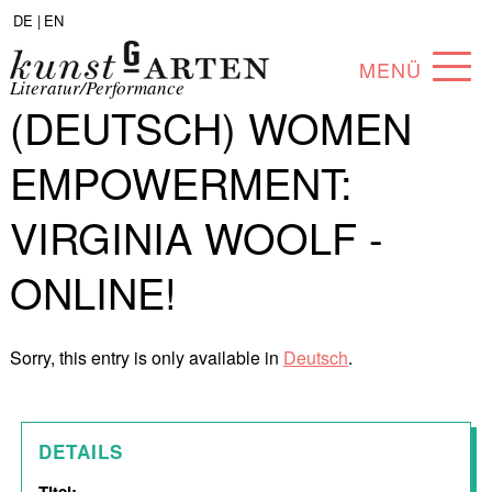
DE |
EN
MENÜ
Literatur/Performance
(DEUTSCH) WOMEN
PROGRAM
EMPOWERMENT:
ABOUT
VIRGINIA WOOLF -
COLLECTION
ONLINE!
ARTISTS
PARTNERS
Sorry, this entry is only available in
Deutsch
.
ANGEBOTE
DETAILS