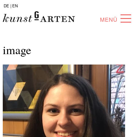
DE |
EN
MENÜ
PROGRAM
image
ABOUT
COLLECTION
ARTISTS
PARTNERS
ANGEBOTE