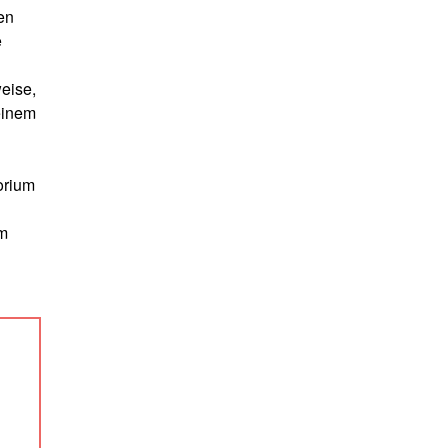
en
e
eise,
einem
orium
em