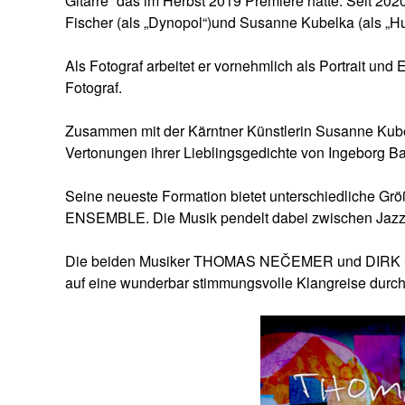
Gitarre“ das im Herbst 2019 Premiere hatte. Seit 2020
Fischer (als „Dynopol“)und Susanne Kubelka (als „H
Als Fotograf arbeitet er vornehmlich als Portrait und 
Fotograf.
Zusammen mit der Kärntner Künstlerin Susanne Kube
Vertonungen ihrer Lieblingsgedichte von Ingeborg 
Seine neueste Formation bietet unterschiedliche Grö
ENSEMBLE. Die Musik pendelt dabei zwischen Jazz, 
Die beiden Musiker THOMAS NEČEMER und DIRK SC
auf eine wunderbar stimmungsvolle Klangreise durch