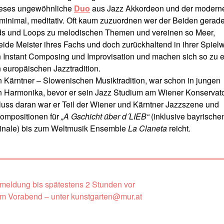
ieses ungewöhnliche
Duo
aus Jazz Akkordeon und der modern
, minimal, meditativ. Oft kaum zuzuordnen wer der Beiden gerad
nds und Loops zu melodischen Themen und vereinen so Meer,
de Meister ihres Fachs und doch zurückhaltend in ihrer Spielw
 Instant Composing und Improvisation und machen sich so zu 
 europäischen Jazztradition.
igen Kärntner – Slowenischen Musiktradition, war schon in jungen
en Harmonika, bevor er sein Jazz Studium am Wiener Konservat
uss daran war er Teil der Wiener und Kärntner Jazzszene und
Kompositionen für
„A Gschicht über d´LIEB“
(inklusive bayrisch
rlinale) bis zum Weltmusik Ensemble
La Claneta
reicht.
nmeldung bis spätestens 2 Stunden vor
um Vorabend – unter kunstgarten@mur.at