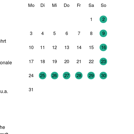
Mo
Di
Mi
Do
Fr
Sa
So
27
28
29
30
31
1
2
3
4
5
6
7
8
9
hrt
10
11
12
13
14
15
16
17
18
19
20
21
22
23
ionale
24
25
26
27
28
29
30
31
1
2
3
4
5
6
u.a.
che