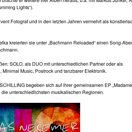
 brachte er weitere vier Alben heraus, u.a. mit Markus Junker, A
umming Lights“).
Event Fotograf und in den letzten Jahren vermehrt als künstleris
lka kreierten sie unter „Bachmann Reloaded“ einen Song-Abe
Bachmann.
ßen: SOLO, als DUO mit unterschiedlichen Partner oder als
Minimal Music, Postrock und tanzbarer Elektronik.
HILLING begeben sich auf ihrer gemeinsamen EP „Madame 
 die unterschiedlichsten musikalischen Regionen.