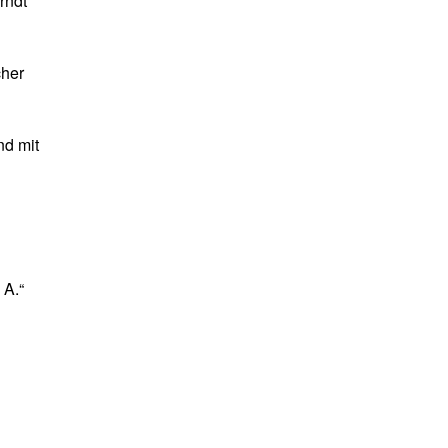
rndt
cher
nd mit
A.“