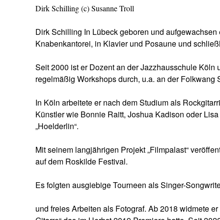
Dirk Schilling (c) Susanne Troll
Dirk Schilling In Lübeck geboren und aufgewachsen e
Knabenkantorei, in Klavier und Posaune und schließli
Seit 2000 ist er Dozent an der Jazzhausschule Köln un
regelmäßig Workshops durch, u.a. an der Folkwang 
In Köln arbeitete er nach dem Studium als Rockgitarris
Künstler wie Bonnie Raitt, Joshua Kadison oder Lisa
„Hoelderlin“.
Mit seinem langjährigen Projekt „Filmpalast“ veröffen
auf dem Roskilde Festival.
Es folgten ausgiebige Tourneen als Singer-Songwrite
und freies Arbeiten als Fotograf. Ab 2018 widmete er 