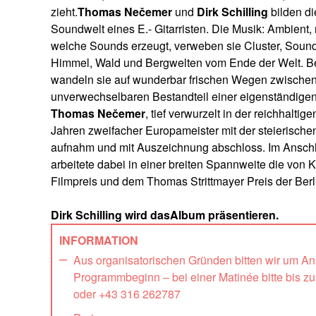
zieht.
Thomas Nečemer
und
Dirk Schilling
bilden d
Soundwelt eines E.- Gitarristen. Die Musik: Ambient
welche Sounds erzeugt, verweben sie Cluster, Sou
Himmel, Wald und Bergwelten vom Ende der Welt. Bei
wandeln sie auf wunderbar frischen Wegen zwischen
unverwechselbaren Bestandteil einer eigenständigen
Thomas Nečemer
, tief verwurzelt in der reichhalt
Jahren zweifacher Europameister mit der steierisch
aufnahm und mit Auszeichnung abschloss. Im Anschl
arbeitete dabei in einer breiten Spannweite die von 
Filmpreis und dem Thomas Strittmayer Preis der Be
Dirk Schilling wird dasAlbum präsentieren.
INFORMATION
Aus organisatorischen Gründen bitten wir um A
Programmbeginn – bei einer Matinée bitte bis z
oder +43 316 262787