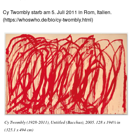
Cy Twombly starb am 5. Juli 2011 in Rom, Italien.
(https://whoswho.de/bio/cy-twombly.html)
Cy Twombly (1928-2011), Untitled (Bacchus), 2005. 128 x 194½ in
(325.1 x 494 cm)