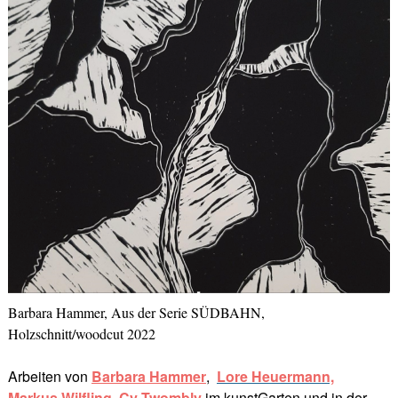
Barbara Hammer, Aus der Serie SÜDBAHN,
Holzschnitt/woodcut 2022
Arbeiten von
Barbara Hammer
,
Lore Heuerman
n,
Markus Wilfling,
Cy Twombly
im kunstGarten und in der