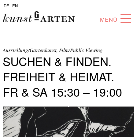
DE |
EN
MENÜ
PROGRAMM
ABOUT
Ausstellung/Gartenkunst, Film/Public Viewing
SUCHEN & FINDEN.
SAMMLUNG
FREIHEIT & HEIMAT.
KÜNSTLER*INNEN
FR & SA 15:30 – 19:00
PARTNER*INNEN
ANGEBOTE