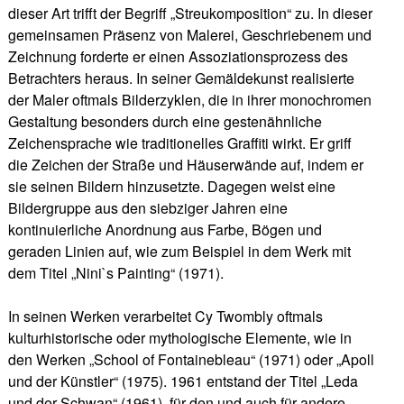
dieser Art trifft der Begriff „Streukomposition“ zu. In dieser
gemeinsamen Präsenz von Malerei, Geschriebenem und
Zeichnung forderte er einen Assoziationsprozess des
Betrachters heraus. In seiner Gemäldekunst realisierte
der Maler oftmals Bilderzyklen, die in ihrer monochromen
Gestaltung besonders durch eine gestenähnliche
Zeichensprache wie traditionelles Graffiti wirkt. Er griff
die Zeichen der Straße und Häuserwände auf, indem er
sie seinen Bildern hinzusetzte. Dagegen weist eine
Bildergruppe aus den siebziger Jahren eine
kontinuierliche Anordnung aus Farbe, Bögen und
geraden Linien auf, wie zum Beispiel in dem Werk mit
dem Titel „Nini`s Painting“ (1971).
In seinen Werken verarbeitet Cy Twombly oftmals
kulturhistorische oder mythologische Elemente, wie in
den Werken „School of Fontainebleau“ (1971) oder „Apoll
und der Künstler“ (1975). 1961 entstand der Titel „Leda
und der Schwan“ (1961), für den und auch für andere