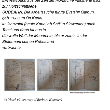
Ein Walzbuch aus der Zeit der Monarchie inspirierte mich
zur Holzschnittserie
SÜDBAHN. Die Arbeitssuche führte Evstahij Garbun,
geb. 1886 im Ort Kanal
im Isonzotal (heute Kanal ob Soči in Slowenien) nach
Triest und dann hinaus in
die weite Welt der Monarchie, bis er zuletzt in der
Steiermark seinen Ruhestand
verbrachte.
Walzbuch (© courtesy of Barbara Hammer)