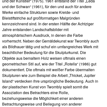
und der Künstler“ (1975). 1961 entstand der Titel „Leda
und der Schwan“ (1961), für den und auch für andere
Werke einfache Strukturen sowie Kreide- und
Bleistiftstriche auf großformatigen Malgründen
kennzeichnend sind. In der ersten Hälfte der Achtziger
Jahre entstanden Landschaftsbilder mit
atmosphärischem Ausdruck, in denen die Farbe
vorherrscht. Neben der Gemäldekunst war Twombly auch
als Bildhauer tätig und schuf ein umfangreiches Werk mit
beachtlicher Bedeutung für die Skulpturkunst. Die
Objekte aus bemaltem Holz weisen oftmals einen
geometrischen Stil auf, wie der Titel „Rotella“ (1986) gut
dokumentiert. Die oftmals mit weißer Farbe übermalten
Skulpturen wie zum Beispiel die Arbeit „Thicket, Jupiter
Island“ verdecken ihre ursprüngliche Bedeutung. Auch in
der plastischen Kunst von Twombly spielt somit die
Assoziation des Betrachters eine Rolle,
beziehungsweise die Möglichkeit einer anderen
Betrachtungsweise und Beilegung von anderer