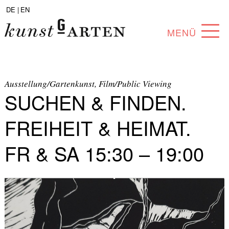
DE |
EN
MENÜ
PROGRAMM
ABOUT
Ausstellung/Gartenkunst, Film/Public Viewing
SUCHEN & FINDEN.
SAMMLUNG
FREIHEIT & HEIMAT.
KÜNSTLER*INNEN
FR & SA 15:30 – 19:00
PARTNER*INNEN
ANGEBOTE