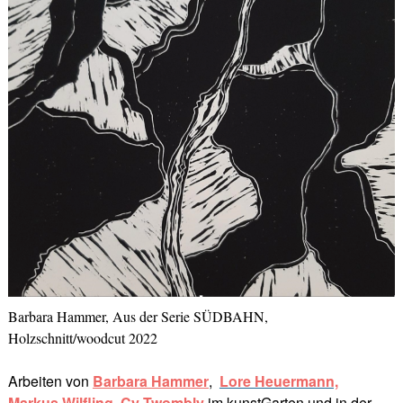
Barbara Hammer, Aus der Serie SÜDBAHN,
Holzschnitt/woodcut 2022
Arbeiten von
Barbara Hammer
,
Lore Heuerman
n,
Markus Wilfling,
Cy Twombly
im kunstGarten und in der