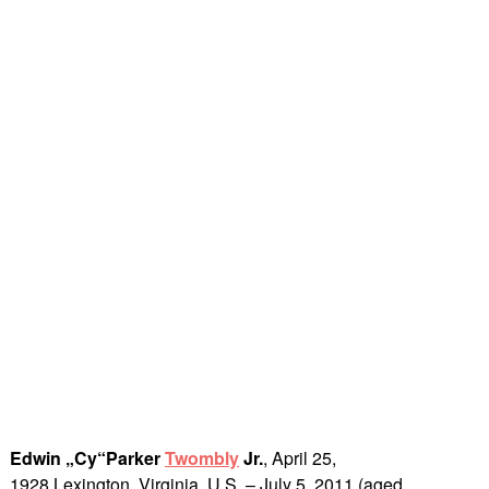
Edwin „Cy“Parker
Twombly
Jr.
, April 25,
1928 Lexington, Virginia, U.S. – July 5, 2011 (aged