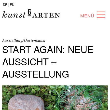
DE |
EN
MENÜ
PROGRAMM
ABOUT
Ausstellung/Gartenkunst
START AGAIN: NEUE
SAMMLUNG
AUSSICHT –
KÜNSTLER*INNEN
AUSSTELLUNG
PARTNER*INNEN
ANGEBOTE