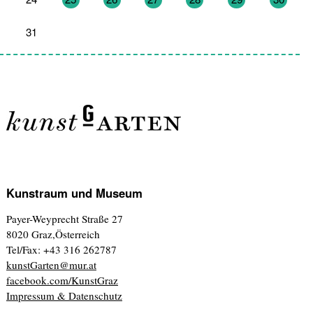
31
1
2
3
4
5
6
Kunstraum und Museum
Payer-Weyprecht Straße 27
8020 Graz,Österreich
Tel/Fax: +43 316 262787
kunstGarten@mur.at
facebook.com/KunstGraz
Impressum & Datenschutz