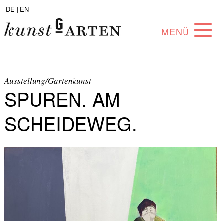
DE |
EN
MENÜ
PROGRAMM
ABOUT
Ausstellung/Gartenkunst
SPUREN. AM
SAMMLUNG
SCHEIDEWEG.
KÜNSTLER*INNEN
PARTNER*INNEN
ANGEBOTE