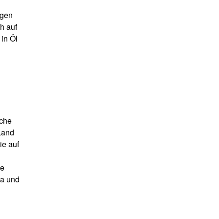
ngen
h auf
in Öl
iche
Land
ie auf
ie
na und