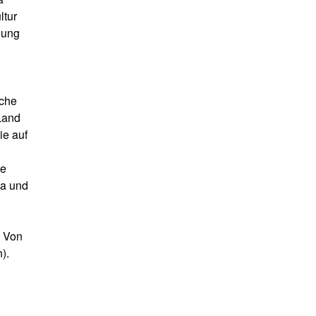
ltur
gung
iche
Land
ie auf
ie
na und
. Von
).