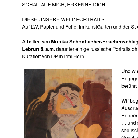
SCHAU AUF MICH, ERKENNE DICH.
DIESE UNSERE WELT: PORTRAITS.
Auf LW, Papier und Folie. Im kunstGarten und der Str
Arbeiten von
Monika Schönbacher-Frischenschlager
Lebrun & a.m.
darunter einige russische Portraits 
Kuratiert von DP.in Irmi Horn
Und wie
Begegnu
berührt
Wir beg
Ausdruc
Beherr
… und a
seelisc
Gesells