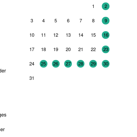
27
28
29
30
31
1
2
3
4
5
6
7
8
9
10
11
12
13
14
15
16
17
18
19
20
21
22
23
24
25
26
27
28
29
30
der
31
1
2
3
4
5
6
ges
ner