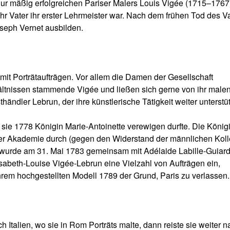
nur mäßig erfolgreichen Pariser Malers Louis Vigée (1715–1767
hr Vater ihr erster Lehrmeister war. Nach dem frühen Tod des V
oseph Vernet ausbilden.
mit Porträtaufträgen. Vor allem die Damen der Gesellschaft
ältnissen stammende Vigée und ließen sich gerne von ihr male
ändler Lebrun, der ihre künstlerische Tätigkeit weiter unterstüt
ls sie 1778 Königin Marie-Antoinette verewigen durfte. Die König
 der Akademie durch (gegen den Widerstand der männlichen Kol
e wurde am 31. Mai 1783 gemeinsam mit Adélaide Labille-Guiar
sabeth-Louise Vigée-Lebrun eine Vielzahl von Aufträgen ein,
hrem hochgestellten Modell 1789 der Grund, Paris zu verlassen.
h Italien, wo sie in Rom Porträts malte, dann reiste sie weiter 