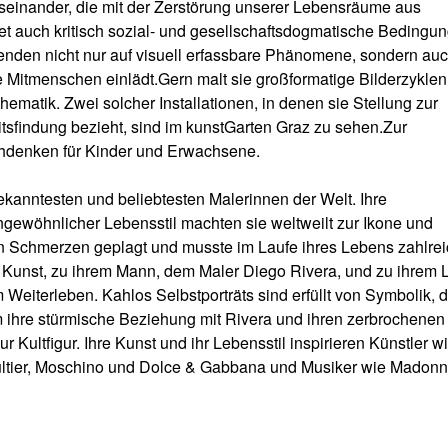
auseinander, die mit der Zerstörung unserer Lebensräume aus
t auch kritisch sozial- und gesellschaftsdogmatische Bedingu
htenden nicht nur auf visuell erfassbare Phänomene, sondern auc
 Mitmenschen einlädt.Gern malt sie großformatige Bilderzyklen 
 Thematik. Zwei solcher Installationen, in denen sie Stellung zur
tsfindung bezieht, sind im kunstGarten Graz zu sehen.Zur
hdenken für Kinder und Erwachsene.
bekanntesten und beliebtesten Malerinnen der Welt. Ihre
ngewöhnlicher Lebensstil machten sie weltweilt zur Ikone und
on Schmerzen geplagt und musste im Laufe ihres Lebens zahlre
r Kunst, zu ihrem Mann, dem Maler Diego Rivera, und zu ihrem 
 Weiterleben. Kahlos Selbstporträts sind erfüllt von Symbolik, d
um ihre stürmische Beziehung mit Rivera und ihren zerbrochenen
r Kultfigur. Ihre Kunst und ihr Lebensstil inspirieren Künstler w
ltier, Moschino und Dolce & Gabbana und Musiker wie Madon