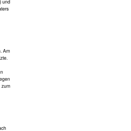
) und
aters
n. Am
zte.
in
legen
d zum
nach