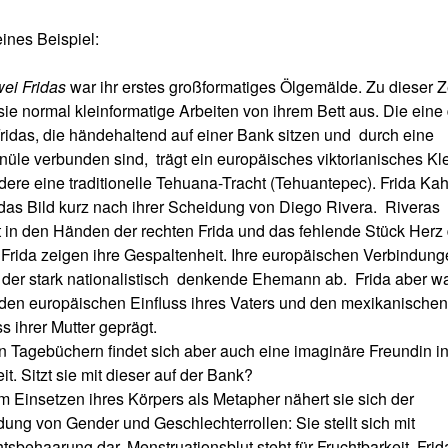
eines Beispiel:
wei Fridas
war ihr erstes großformatiges Ölgemälde. Zu dieser Z
sie normal kleinformatige Arbeiten von ihrem Bett aus. Die eine
ridas, die händehaltend auf einer Bank sitzen und durch eine
nüle verbunden sind, trägt ein europäisches viktorianisches Kle
dere eine traditionelle Tehuana-Tracht (Tehuantepec). Frida Kah
das Bild kurz nach ihrer Scheidung von Diego Rivera. Riveras
t in den Händen der rechten Frida und das fehlende Stück Herz
 Frida zeigen ihre Gespaltenheit. Ihre europäischen Verbindun
 der stark nationalistisch denkende Ehemann ab. Frida aber w
den europäischen Einfluss ihres Vaters und den mexikanischen
ss ihrer Mutter geprägt.
en Tagebüchern findet sich aber auch eine imaginäre Freundin in
it. Sitzt sie mit dieser auf der Bank?
m Einsetzen ihres Körpers als Metapher nähert sie sich der
ung von Gender und Geschlechterrollen: Sie stellt sich mit
tsbehaarung dar, Menstruationsblut steht für Fruchtbarkeit. Frid