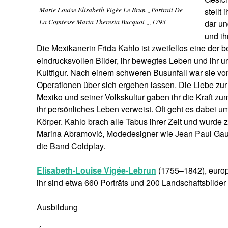
Marie Louise Elisabeth Vigée Le Brun „Portrait De
stellt
La Comtesse Maria Theresia Bucquoi „,1793
dar un
und ih
Die Mexikanerin Frida Kahlo ist zweifellos eine der 
eindrucksvollen Bilder, ihr bewegtes Leben und ihr u
Kultfigur. Nach einem schweren Busunfall war sie v
Operationen über sich ergehen lassen. Die Liebe zu
Mexiko und seiner Volkskultur gaben ihr die Kraft zum
ihr persönliches Leben verweist. Oft geht es dabei 
Körper. Kahlo brach alle Tabus ihrer Zeit und wurde zu
Marina Abramović, Modedesigner wie Jean Paul Gau
die Band Coldplay.
Elisabeth-Louise Vigée-Lebrun
(1755–1842), europ
ihr sind etwa 660 Porträts und 200 Landschaftsbilder
Ausbildung