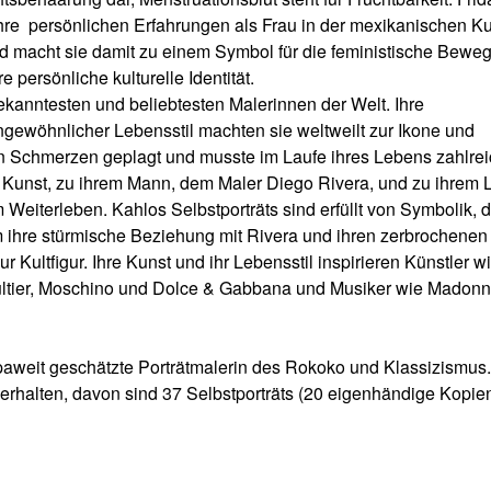
 ihre persönlichen Erfahrungen als Frau in der mexikanischen Ku
d macht sie damit zu einem Symbol für die feministische Bewe
re persönliche kulturelle Identität.
bekanntesten und beliebtesten Malerinnen der Welt. Ihre
ngewöhnlicher Lebensstil machten sie weltweilt zur Ikone und
on Schmerzen geplagt und musste im Laufe ihres Lebens zahlre
r Kunst, zu ihrem Mann, dem Maler Diego Rivera, und zu ihrem 
 Weiterleben. Kahlos Selbstporträts sind erfüllt von Symbolik, d
um ihre stürmische Beziehung mit Rivera und ihren zerbrochenen
r Kultfigur. Ihre Kunst und ihr Lebensstil inspirieren Künstler w
ltier, Moschino und Dolce & Gabbana und Musiker wie Madon
aweit geschätzte Porträtmalerin des Rokoko und Klassizismus
 erhalten, davon sind 37 Selbstporträts (20 eigenhändige Kopien