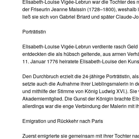
Élisabeth-Louise Vigée-Lebrun war die Tochter des 
der Friseurin Jeanne Maissin (1728–1800), weshalb i
ließ sie sich von Gabriel Briard und später Claude-J
Porträtistin
Elisabeth-Louise Vigée-Lebrun verdiente rasch Geld 
entdeckten die als hübsch geltende, aus armen Verh
11. Januar 1776 heiratete Elisabeth-Louise den Kunsth
Den Durchbruch erzielt die 24-jähirge Porträtistin, a
setzte auch die Aufnahme ihrer Lieblingsmalerin in
und mithilfe der Stimme von König Ludwig XVI.). Si
Akademiemitglied. Die Gunst der Königin brachte Eli
allerdings war die enge Verbindung der Malerin mit i
Emigration und Rückkehr nach Paris
Zuerst emigrierte sie gemeinsam mit ihrer Tochter nac