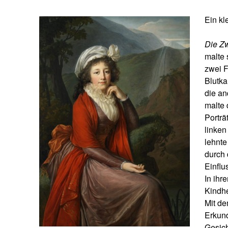
Ein kl
Die Z
malte 
zwei F
Blutka
die an
malte 
Porträ
linken
lehnte
durch 
Einflu
In ihr
Kindhe
Mit de
Erkund
Gesich