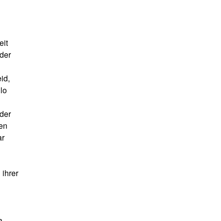
eit
 der
id,
lo
 der
gen
ar
 ihrer
a