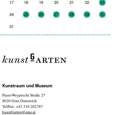
17
18
19
20
21
22
23
24
25
26
27
28
29
30
31
1
2
3
4
5
6
Kunstraum und Museum
Payer-Weyprecht Straße 27
8020 Graz,Österreich
Tel/Fax: +43 316 262787
kunstGarten@mur.at