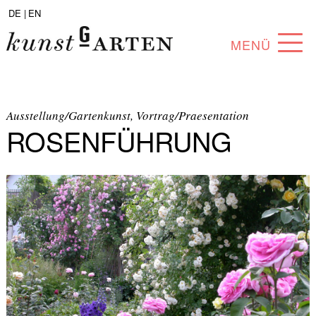
DE |
EN
MENÜ
PROGRAMM
ABOUT
Ausstellung/Gartenkunst, Vortrag/Praesentation
ROSENFÜHRUNG
SAMMLUNG
KÜNSTLER*INNEN
PARTNER*INNEN
ANGEBOTE