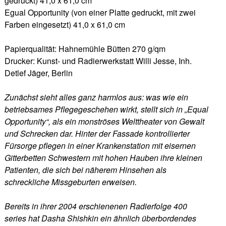
gedruckt) 41,0 x 61,0 cm
Egual Opportunity (von einer Platte gedruckt, mit zwei
Farben eingesetzt) 41,0 x 61,0 cm
Papierqualität: Hahnemühle Bütten 270 g/qm
Drucker: Kunst- und Radierwerkstatt Willi Jesse, Inh.
Detlef Jäger, Berlin
Zunächst sieht alles ganz harmlos aus: was wie ein
betriebsames Pflegegeschehen wirkt, stellt sich in „Equal
Opportunity“, als ein monströses Welttheater von Gewalt
und Schrecken dar. Hinter der Fassade kontrollierter
Fürsorge pflegen in einer Krankenstation mit eisernen
Gitterbetten Schwestern mit hohen Hauben ihre kleinen
Patienten, die sich bei näherem Hinsehen als
schreckliche Missgeburten erweisen.
Bereits in ihrer 2004 erschienenen Radierfolge 400
series hat Dasha Shishkin ein ähnlich überbordendes