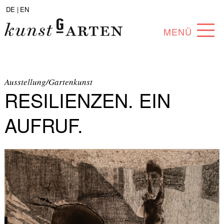
DE |
EN
MENÜ
PROGRAMM
ABOUT
Ausstellung/Gartenkunst
RESILIENZEN. EIN
SAMMLUNG
AUFRUF.
KÜNSTLER*INNEN
PARTNER*INNEN
ANGEBOTE