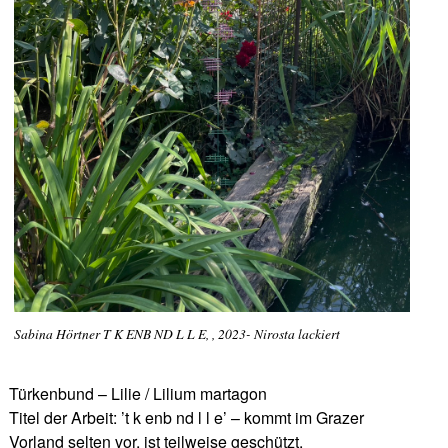
Sabina Hörtner T K ENB ND L L E, , 2023- Nirosta lackiert
Türkenbund – Lilie / Lilium martagon
Titel der Arbeit: ’t k enb nd l l e’ – kommt im Grazer
Vorland selten vor, ist teilweise geschützt.