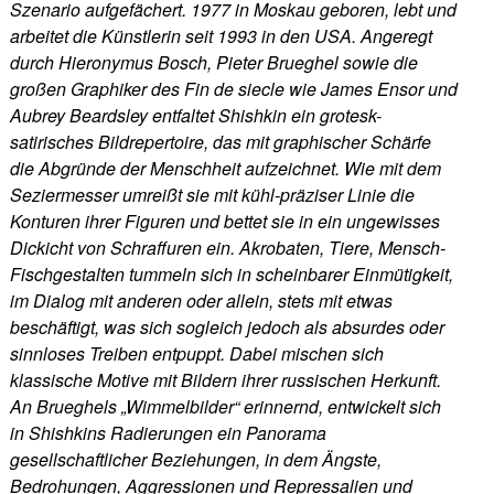
Szenario aufgefächert. 1977 in Moskau geboren, lebt und
arbeitet die Künstlerin seit 1993 in den USA. Angeregt
durch Hieronymus Bosch, Pieter Brueghel sowie die
großen Graphiker des Fin de siecle wie James Ensor und
Aubrey Beardsley entfaltet Shishkin ein grotesk-
satirisches Bildrepertoire, das mit graphischer Schärfe
die Abgründe der Menschheit aufzeichnet. Wie mit dem
Seziermesser umreißt sie mit kühl-präziser Linie die
Konturen ihrer Figuren und bettet sie in ein ungewisses
Dickicht von Schraffuren ein. Akrobaten, Tiere, Mensch-
Fischgestalten tummeln sich in scheinbarer Einmütigkeit,
im Dialog mit anderen oder allein, stets mit etwas
beschäftigt, was sich sogleich jedoch als absurdes oder
sinnloses Treiben entpuppt. Dabei mischen sich
klassische Motive mit Bildern ihrer russischen Herkunft.
An Brueghels „Wimmelbilder“ erinnernd, entwickelt sich
in Shishkins Radierungen ein Panorama
gesellschaftlicher Beziehungen, in dem Ängste,
Bedrohungen, Aggressionen und Repressalien und