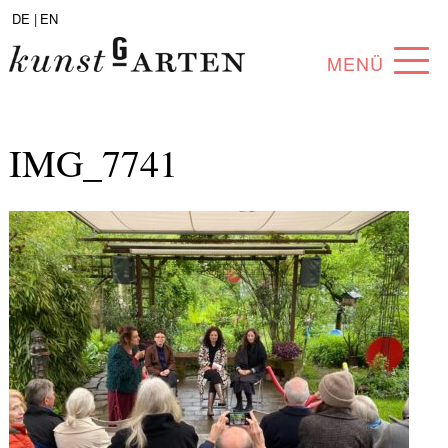
DE |
EN
MENÜ
PROGRAMM
IMG_7741
ABOUT
SAMMLUNG
KÜNSTLER*INNEN
PARTNER*INNEN
ANGEBOTE