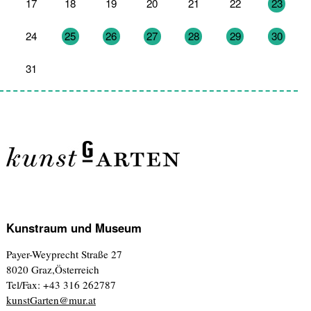
17
18
19
20
21
22
23
24
25
26
27
28
29
30
31
1
2
3
4
5
6
Kunstraum und Museum
Payer-Weyprecht Straße 27
8020 Graz,Österreich
Tel/Fax: +43 316 262787
kunstGarten@mur.at