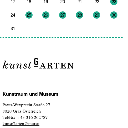
17
18
19
20
21
22
23
24
25
26
27
28
29
30
31
1
2
3
4
5
6
Kunstraum und Museum
Payer-Weyprecht Straße 27
8020 Graz,Österreich
Tel/Fax: +43 316 262787
kunstGarten@mur.at