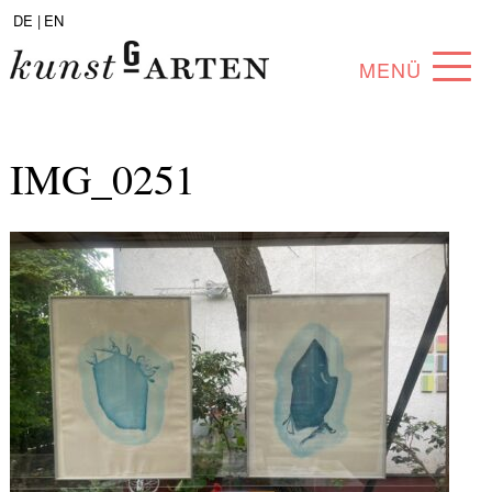
DE |
EN
MENÜ
PROGRAMM
IMG_0251
ABOUT
SAMMLUNG
KÜNSTLER*INNEN
PARTNER*INNEN
ANGEBOTE